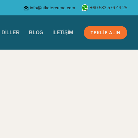
info@utkatercume.com
+90 533 576 44 25
DILLER
BLOG
İLETIŞIM
TEKLIF ALIN