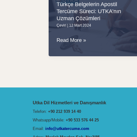
Türkçe Belgelerin Apostil
Tercüme Süreci: UTKA’nın
Uzman Çözümleri
Çeviri
|
12 Mart 2024
Türkçe
Read More »
Belgelerin
Apostil
Tercüme
Süreci:
UTKA’nın
Uzman
Çözümleri
Utka Dil Hizmetleri ve Danışmanlık
Telefon:
+90 212 939 14 40
Whatsapp/Mobile:
+90 533 576 44 25
Email:
info@utkatercume.com