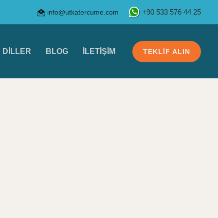
info@utkatercume.com
+90 533 576 44 25
DILLER
BLOG
İLETIŞIM
TEKLIF ALIN