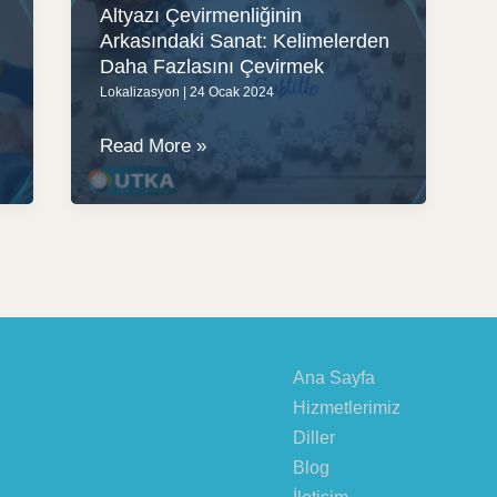
Altyazı Çevirmenliğinin
Arkasındaki Sanat: Kelimelerden
Daha Fazlasını Çevirmek
Lokalizasyon
|
24 Ocak 2024
Altyazı
Read More »
Çevirmenliğinin
Arkasındaki
Sanat:
Kelimelerden
Daha
Fazlasını
Çevirmek
Ana Sayfa
Hizmetlerimiz
Diller
Blog