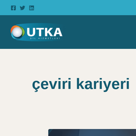
İçeriğe
atla
çeviri kariyeri