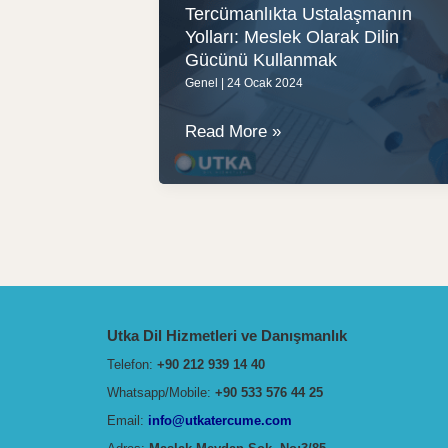
Tercümanlıkta Ustalaşmanın
Yolları: Meslek Olarak Dilin
Gücünü Kullanmak
Genel
|
24 Ocak 2024
Tercümanlıkta
Read More »
Ustalaşmanın
Yolları:
Meslek
Olarak
Dilin
Gücünü
Kullanmak
Utka Dil Hizmetleri ve Danışmanlık
Telefon:
+90 212 939 14 40
Whatsapp/Mobile:
+90 533 576 44 25
Email:
info@utkatercume.com