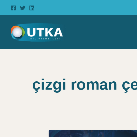
İçeriğe
atla
çizgi roman çev