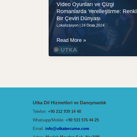
Video Oyunları ve Çizgi
Romanlarda Yerelleştirme: Renkl
Bir Çeviri Dünyası
Lokalizasyon
|
24 Ocak 2024
Video
Read More »
Oyunları
ve
Çizgi
Romanlarda
Yerelleştirme:
Renkli
Bir
Utka Dil Hizmetleri ve Danışmanlık
Çeviri
Telefon:
+90 212 939 14 40
Dünyası
Whatsapp/Mobile:
+90 533 576 44 25
Email:
info@utkatercume.com