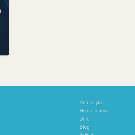
i
Ana Sayfa
Hizmetlerimiz
Diller
Blog