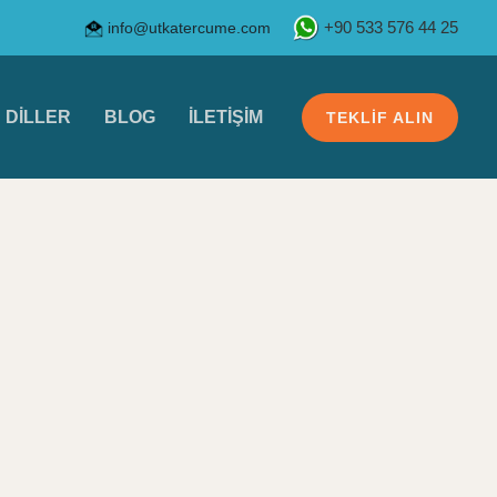
info@utkatercume.com
+90 533 576 44 25
DILLER
BLOG
İLETIŞIM
TEKLIF ALIN