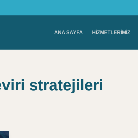
ANA SAYFA
HIZMETLERIMIZ
iri stratejileri