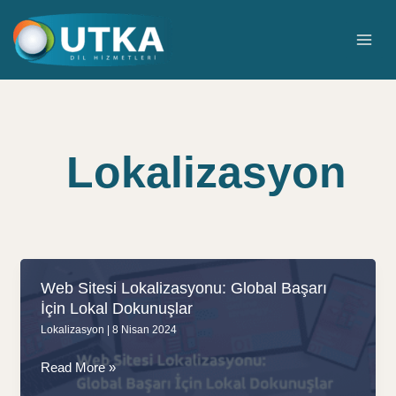
İçeriğe
atla
MAI
ME
Lokalizasyon
Web Sitesi Lokalizasyonu: Global Başarı
İçin Lokal Dokunuşlar
Lokalizasyon
|
8 Nisan 2024
Web
Read More »
Sitesi