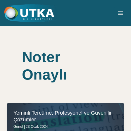
İçeriğe
atla
MAI
ME
Noter
Onaylı
Yeminli Tercüme: Profesyonel ve Güvenilir
Çözümler
Genel
|
23 Ocak 2024