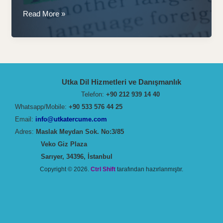
Yeminli
Read More »
Tercüme:
Profesyonel
ve
Güvenilir
Çözümler
Utka Dil Hizmetleri ve Danışmanlık
Telefon:
+90 212 939 14 40
Whatsapp/Mobile:
+90 533 576 44 25
Email:
info@utkatercume.com
Adres:
Maslak Meydan Sok. No:3/85
Veko Giz Plaza
Sarıyer, 34396, İstanbul
Copyright © 2026.
Ctrl Shift
tarafından hazırlanmıştır.