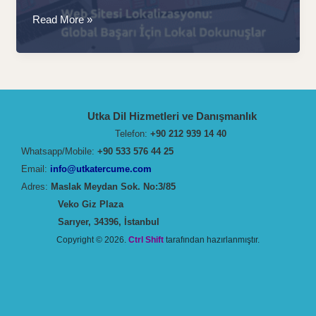
Web
Read More »
Sitesi
Lokalizasyonu:
Global
Başarı
İçin
Utka Dil Hizmetleri ve Danışmanlık
Lokal
Telefon:
+90 212 939 14 40
Dokunuşlar
Whatsapp/Mobile:
+90 533 576 44 25
Email:
info@utkatercume.com
Adres:
Maslak Meydan Sok. No:3/85
Veko Giz Plaza
Sarıyer, 34396, İstanbul
Copyright © 2026.
Ctrl Shift
tarafından hazırlanmıştır.