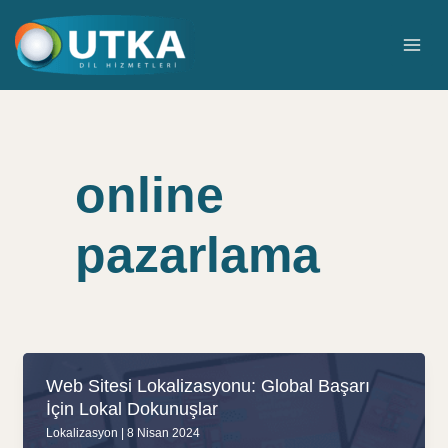
İçeriğe
atla
MAI
ME
online
pazarlama
Web Sitesi Lokalizasyonu: Global Başarı
İçin Lokal Dokunuşlar
Lokalizasyon
|
8 Nisan 2024