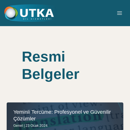
İçeriğe
atla
MAI
ME
Resmi
Belgeler
Yeminli Tercüme: Profesyonel ve Güvenilir
Çözümler
Genel
|
23 Ocak 2024