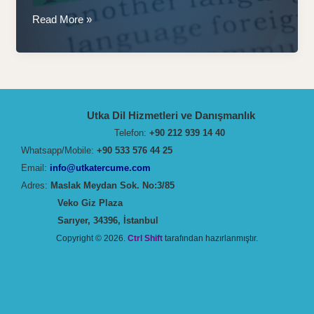
Yeminli
Read More »
Tercüme:
Profesyonel
ve
Güvenilir
Çözümler
Utka Dil Hizmetleri ve Danışmanlık
Telefon:
+90 212 939 14 40
Whatsapp/Mobile:
+90 533 576 44 25
Email:
info@utkatercume.com
Adres:
Maslak Meydan Sok. No:3/85
Veko Giz Plaza
Sarıyer, 34396, İstanbul
Copyright © 2026.
Ctrl Shift
tarafından hazırlanmıştır.