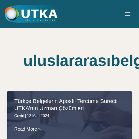
İçeriğe
atla
MAI
ME
uluslararasıbel
Türkçe Belgelerin Apostil Tercüme Süreci:
UTKA’nın Uzman Çözümleri
Çeviri
|
12 Mart 2024
Türkçe
Read More »
Belgelerin