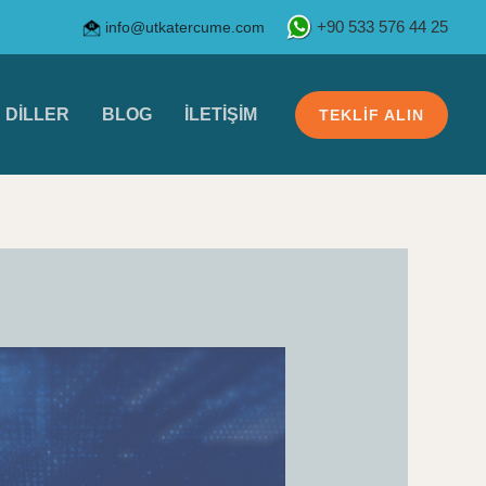
info@utkatercume.com
+90 533 576 44 25
DILLER
BLOG
İLETIŞIM
TEKLIF ALIN