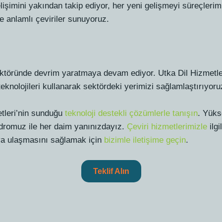
işimini yakından takip ediyor, her yeni gelişmeyi süreçlerimi
e anlamlı çeviriler sunuyoruz.
i sektöründe devrim yaratmaya devam ediyor. Utka Dil Hizmetl
eknolojileri kullanarak sektördeki yerimizi sağlamlaştırıyoru
etleri’nin sunduğu
teknoloji destekli çözümlerle tanışın
. Yüks
dromuz ile her daim yanınızdayız.
Çeviri hizmetlerimizle
ilgi
ıya ulaşmasını sağlamak için
bizimle iletişime geçin
.
Teklif Alın