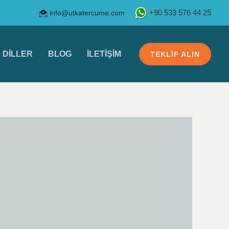
info@utkatercume.com
+90 533 576 44 25
DILLER
BLOG
İLETIŞIM
TEKLIF ALIN