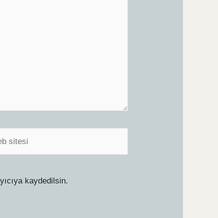
i
yıcıya kaydedilsin.