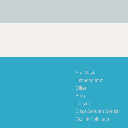
Ana Sayfa
Hizmetlerimiz
Diller
Blog
İletişim
Sıkça Sorulan Sorular
Gizlilik Politikası