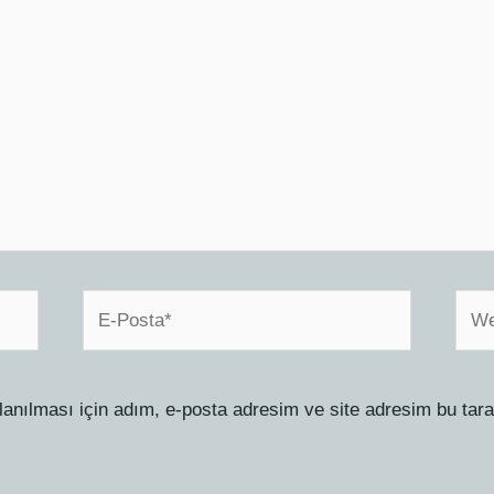
E-
Web
Posta*
sites
anılması için adım, e-posta adresim ve site adresim bu tara