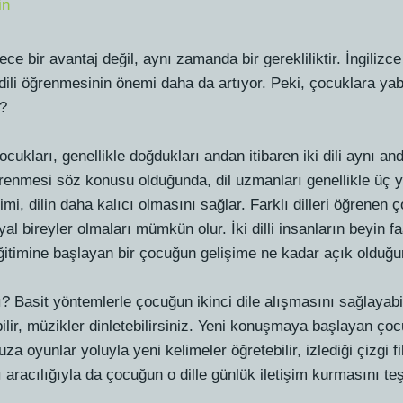
in
bir avantaj değil, aynı zamanda bir gerekliliktir. İngilizce b
dili öğrenmesinin önemi daha da artıyor. Peki, çocuklara yaban
r?
çocukları, genellikle doğdukları andan itibaren iki dili aynı 
öğrenmesi söz konusu olduğunda, dil uzmanları genellikle üç y
timi, dilin daha kalıcı olmasını sağlar. Farklı dilleri öğrenen 
 bireyler olmaları mümkün olur. İki dilli insanların beyin faa
eğitimine başlayan bir çocuğun gelişime ne kadar açık olduğu
ı? Basit yöntemlerle çocuğun ikinci dile alışmasını sağlayab
bilir, müzikler dinletebilirsiniz. Yeni konuşmaya başlayan ço
 oyunlar yoluyla yeni kelimeler öğretebilir, izlediği çizgi fil
ı aracılığıyla da çocuğun o dille günlük iletişim kurmasını teş