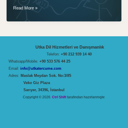
Çift
Read More »
Dilli
(Bilingual)
Çocuklar:
Erken
Yaşta
Utka Dil Hizmetleri ve Danışmanlık
Yabancı
Telefon:
+90 212 939 14 40
Dil
Whatsapp/Mobile:
+90 533 576 44 25
Eğitiminin
Email:
info@utkatercume.com
Önemi
Adres:
Maslak Meydan Sok. No:3/85
Veko Giz Plaza
Sarıyer, 34396, İstanbul
Copyright © 2026.
Ctrl Shift
tarafından hazırlanmıştır.