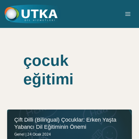
İçeriğe
atla
MAI
ME
çocuk
eğitimi
Çift Dilli (Bilingual) Çocuklar: Erken Yaşta
Yabancı Dil Eğitiminin Önemi
Genel
|
24 Ocak 2024