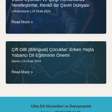
Yerelleştirme: Renkli Bir Çeviri Dünyası
Lokalizasyon
|
24 Ocak 2024
Video
Read More »
Oyunları
ve
Çizgi
Romanlarda
Çift Dilli (Bilingual) Çocuklar: Erken Yaşta
Yerelleştirme:
Yabancı Dil Eğitiminin Önemi
Renkli
Genel
|
24 Ocak 2024
Bir
Çeviri
Çift
Read More »
Dünyası
Dilli
(Bilingual)
Çocuklar:
Erken
Yaşta
Utka Dil Hizmetleri ve Danışmanlık
Yabancı