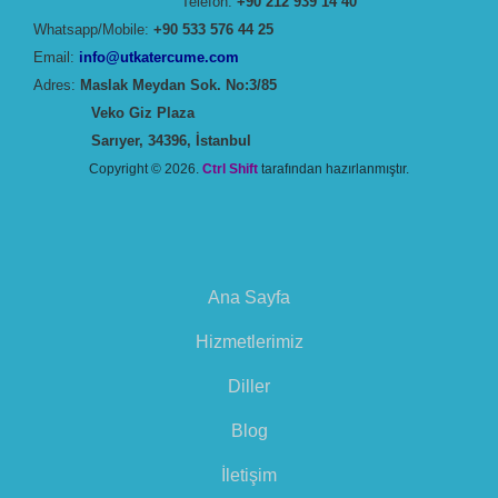
Telefon:
+90 212 939 14 40
Dil
Whatsapp/Mobile:
+90 533 576 44 25
Eğitiminin
Email:
info@utkatercume.com
Önemi
Adres:
Maslak Meydan Sok. No:3/85
Veko Giz Plaza
Sarıyer, 34396, İstanbul
Copyright © 2026.
Ctrl Shift
tarafından hazırlanmıştır.
Ana Sayfa
Hizmetlerimiz
Diller
Blog
İletişim