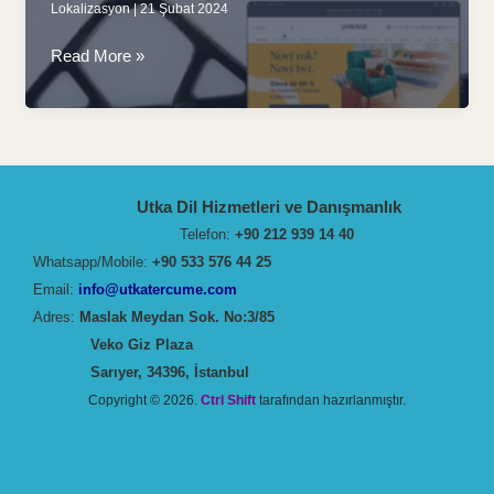
Lokalizasyon
|
21 Şubat 2024
Başarının
Read More »
Yerelleştirilmesi:
Türk
Dekorasyon
Devinin
UTKA
Utka Dil Hizmetleri ve Danışmanlık
Tercüme
Telefon:
+90 212 939 14 40
ile
Whatsapp/Mobile:
+90 533 576 44 25
Çekya
Email:
info@utkatercume.com
Çıkartması
Adres:
Maslak Meydan Sok. No:3/85
Veko Giz Plaza
Sarıyer, 34396, İstanbul
Copyright © 2026.
Ctrl Shift
tarafından hazırlanmıştır.