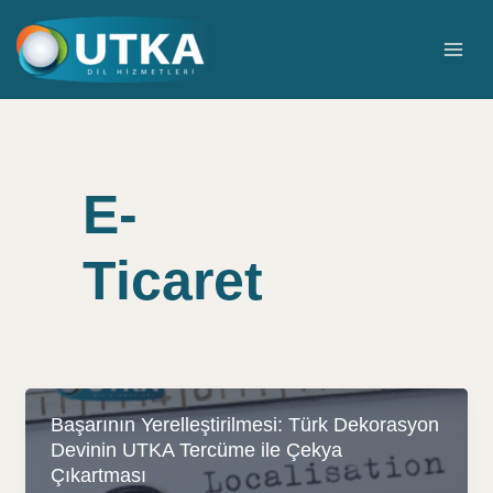
İçeriğe
atla
MAI
ME
E-
Ticaret
Başarının Yerelleştirilmesi: Türk Dekorasyon
Devinin UTKA Tercüme ile Çekya
Çıkartması