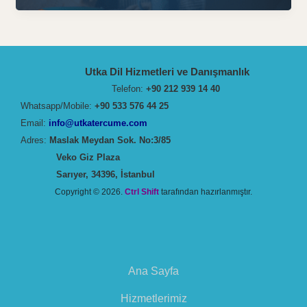
Kullanın:
Serbest
Çevirmenler
için
Utka Dil Hizmetleri ve Danışmanlık
Altın
Telefon:
+90 212 939 14 40
Kurallar
Whatsapp/Mobile:
+90 533 576 44 25
Email:
info@utkatercume.com
Adres:
Maslak Meydan Sok. No:3/85
Veko Giz Plaza
Sarıyer, 34396, İstanbul
Copyright © 2026.
Ctrl Shift
tarafından hazırlanmıştır.
Ana Sayfa
Hizmetlerimiz