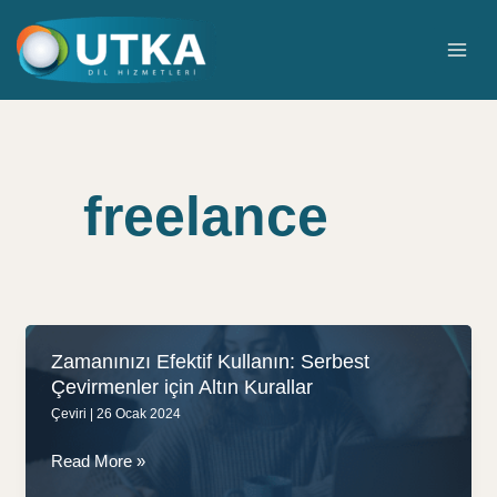
İçeriğe
atla
MAI
ME
freelance
Zamanınızı Efektif Kullanın: Serbest
Çevirmenler için Altın Kurallar
Çeviri
|
26 Ocak 2024
Zamanınızı
Read More »
Efektif