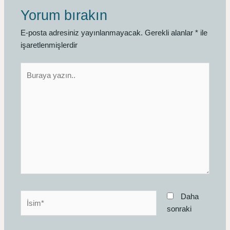
Yorum bırakın
E-posta adresiniz yayınlanmayacak.
Gerekli alanlar
*
ile
işaretlenmişlerdir
Buraya
yazın..
İsim*
Daha
sonraki