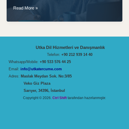
Zamanınızı
Read More »
Efektif
Kullanın:
Serbest
Çevirmenler
için
Utka Dil Hizmetleri ve Danışmanlık
Altın
Telefon:
+90 212 939 14 40
Kurallar
Whatsapp/Mobile:
+90 533 576 44 25
Email:
info@utkatercume.com
Adres:
Maslak Meydan Sok. No:3/85
Veko Giz Plaza
Sarıyer, 34396, İstanbul
Copyright © 2026.
Ctrl Shift
tarafından hazırlanmıştır.