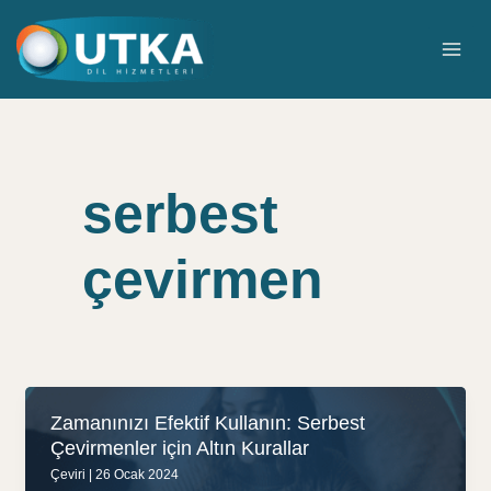
İçeriğe
atla
MAI
ME
serbest
çevirmen
Zamanınızı Efektif Kullanın: Serbest
Çevirmenler için Altın Kurallar
Çeviri
|
26 Ocak 2024