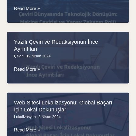
Çeviri
Read More »
Dünyasında
Teknolojik
Dönüşüm,
Makine
Yazılı Çeviri ve Redaksiyonun İnce
Çevirisi
Ayrıntıları
ve
Çeviri
|
19 Nisan 2024
Yapay
Zekanın
Yazılı
Read More »
Rolü
Çeviri
ve
Redaksiyonun
İnce
Web Sitesi Lokalizasyonu: Global Başarı
Ayrıntıları
İçin Lokal Dokunuşlar
Lokalizasyon
|
8 Nisan 2024
Web
Read More »