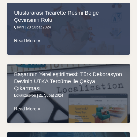
Tercüme
Süreci:
Uluslararası Ticarette Resmi Belge
UTKA’nın
Çevirisinin Rolü
Uzman
Çeviri
|
28 Şubat 2024
Çözümleri
Uluslararası
Read More »
Ticarette
Resmi
Belge
Çevirisinin
Başarının Yerelleştirilmesi: Türk Dekorasyon
Rolü
Devinin UTKA Tercüme ile Çekya
Çıkartması
Lokalizasyon
|
21 Şubat 2024
Başarının
Read More »
Yerelleştirilmesi:
Türk
Dekorasyon