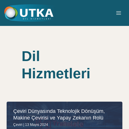
İçeriğe
atla
MAI
ME
Dil
Hizmetleri
Çeviri Dünyasında Teknolojik Dönüşüm,
Makine Çevirisi ve Yapay Zekanın Rolü
Çeviri
|
13 Mayıs 2024