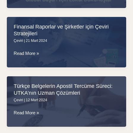
Sitesi
Lokalizasyonu:
Global
Başarı
Finansal Raporlar ve Şirketler için Çeviri
İçin
Stratejileri
Lokal
Çeviri
|
21 Mart 2024
Dokunuşlar
Finansal
Read More »
Raporlar
ve
Şirketler
için
Türkçe Belgelerin Apostil Tercüme Süreci:
Çeviri
UTKA’nın Uzman Çözümleri
Stratejileri
Çeviri
|
12 Mart 2024
Türkçe
Read More »
Belgelerin
Apostil