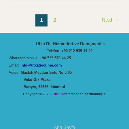
Çocuk
Edebiyatı
Post
Çevirisinin
1
2
Next
→
pagination
İncelikleri
Utka Dil Hizmetleri ve Danışmanlık
Telefon:
+90 212 939 14 40
Whatsapp/Mobile:
+90 533 576 44 25
Email:
info@utkatercume.com
Adres:
Maslak Meydan Sok. No:3/85
Veko Giz Plaza
Sarıyer, 34396, İstanbul
Copyright © 2026.
Ctrl Shift
tarafından hazırlanmıştır.
Ana Sayfa