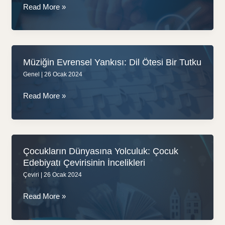
Kurallar
Noter
Read More »
Onaylı
Tercüme
Müziğin Evrensel Yankısı: Dil Ötesi Bir Tutku
Genel
|
26 Ocak 2024
Müziğin
Read More »
Evrensel
Yankısı:
Dil
Ötesi
Çocukların Dünyasına Yolculuk: Çocuk
Bir
Edebiyatı Çevirisinin İncelikleri
Tutku
Çeviri
|
26 Ocak 2024
Çocukların
Read More »
Dünyasına
Yolculuk: