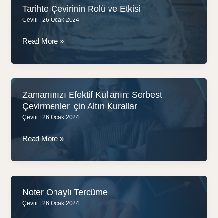
Devinin
Tarihte Çevirinin Rolü ve Etkisi
UTKA
Çeviri
|
26 Ocak 2024
Tercüme
ile
Tarihte
Read More »
Çekya
Çevirinin
Çıkartması
Rolü
ve
Etkisi
Zamanınızı Efektif Kullanın: Serbest
Çevirmenler için Altın Kurallar
Çeviri
|
26 Ocak 2024
Zamanınızı
Read More »
Efektif
Kullanın:
Serbest
Çevirmenler
Noter Onaylı Tercüme
için
Çeviri
|
26 Ocak 2024
Altın